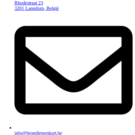
Rhodestraat 23
3201 Langdorp, België
info@bromfietsenkurt.be